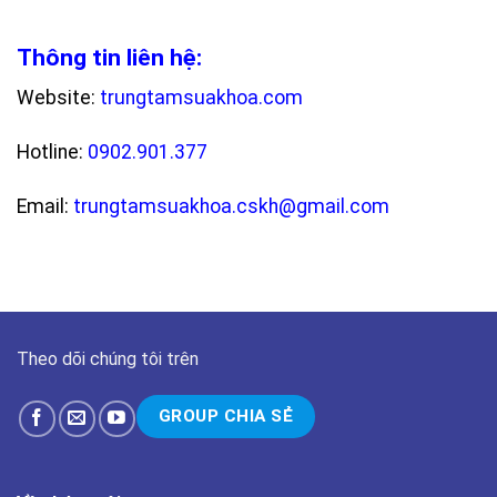
Thông tin liên hệ:
Website:
trungtamsuakhoa.com
Hotline:
0902.901.377
Email:
trungtamsuakhoa.cskh@gmail.com
Theo dõi chúng tôi trên
GROUP CHIA SẺ